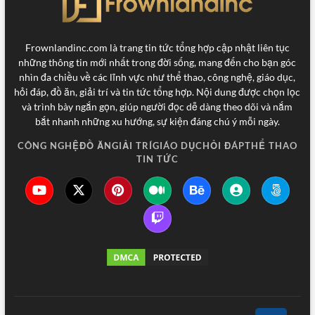
Frownlandinc.com là trang tin tức tổng hợp cập nhật liên tục
những thông tin mới nhất trong đời sống, mang đến cho bạn góc
nhìn đa chiều về các lĩnh vực như thể thao, công nghệ, giáo dục,
hỏi đáp, đồ ăn, giải trí và tin tức tổng hợp. Nội dung được chọn lọc
và trình bày ngắn gọn, giúp người đọc dễ dàng theo dõi và nắm
bắt nhanh những xu hướng, sự kiện đáng chú ý mỗi ngày.
CÔNG NGHỆ
ĐỒ ĂN
GIẢI TRÍ
GIÁO DỤC
HỎI ĐÁP
THỂ THAO
TIN TỨC