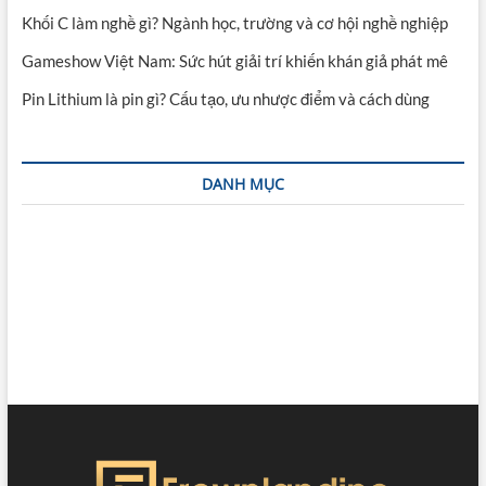
Khối C làm nghề gì? Ngành học, trường và cơ hội nghề nghiệp
Gameshow Việt Nam: Sức hút giải trí khiến khán giả phát mê
Pin Lithium là pin gì? Cấu tạo, ưu nhược điểm và cách dùng
DANH MỤC
CÔNG NGHỆ
ĐỒ ĂN
GIẢI TRÍ
GIÁO DỤC
HỎI ĐÁP
THỂ THAO
TIN TỨC