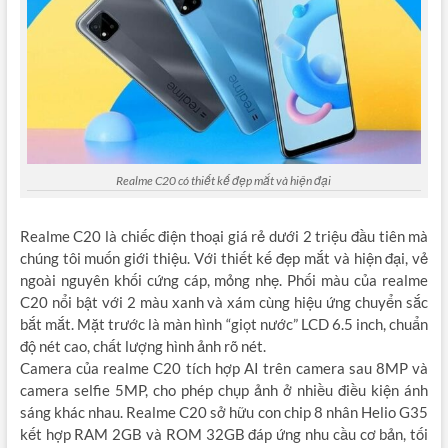
Realme C20 có thiết kế đẹp mắt và hiện đại
Realme C20 là chiếc điện thoại giá rẻ dưới 2 triệu đầu tiên mà
chúng tôi muốn giới thiệu. Với thiết kế đẹp mắt và hiện đại, vẻ
ngoài nguyên khối cứng cáp, mỏng nhẹ. Phối màu của realme
C20 nổi bật với 2 màu xanh và xám cùng hiệu ứng chuyển sắc
bắt mắt. Mặt trước là màn hình “giọt nước” LCD 6.5 inch, chuẩn
độ nét cao, chất lượng hình ảnh rõ nét.
Camera của realme C20 tích hợp AI trên camera sau 8MP và
camera selfie 5MP, cho phép chụp ảnh ở nhiều điều kiện ánh
sáng khác nhau. Realme C20 sở hữu con chip 8 nhân Helio G35
kết hợp RAM 2GB và ROM 32GB đáp ứng nhu cầu cơ bản, tối