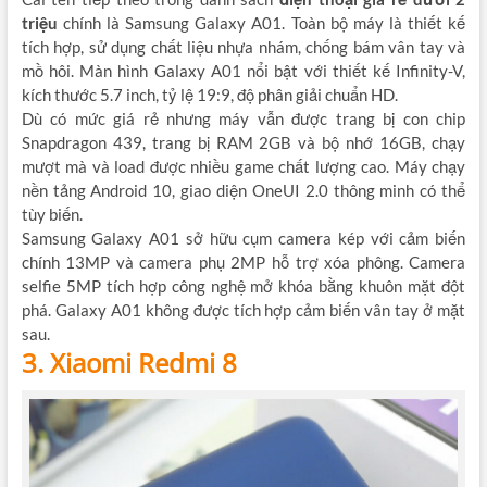
triệu
chính là Samsung Galaxy A01. Toàn bộ máy là thiết kế
tích hợp, sử dụng chất liệu nhựa nhám, chống bám vân tay và
mồ hôi. Màn hình Galaxy A01 nổi bật với thiết kế Infinity-V,
kích thước 5.7 inch, tỷ lệ 19:9, độ phân giải chuẩn HD.
Dù có mức giá rẻ nhưng máy vẫn được trang bị con chip
Snapdragon 439, trang bị RAM 2GB và bộ nhớ 16GB, chạy
mượt mà và load được nhiều game chất lượng cao. Máy chạy
nền tảng Android 10, giao diện OneUI 2.0 thông minh có thể
tùy biến.
Samsung Galaxy A01 sở hữu cụm camera kép với cảm biến
chính 13MP và camera phụ 2MP hỗ trợ xóa phông. Camera
selfie 5MP tích hợp công nghệ mở khóa bằng khuôn mặt đột
phá. Galaxy A01 không được tích hợp cảm biến vân tay ở mặt
sau.
3. Xiaomi Redmi 8