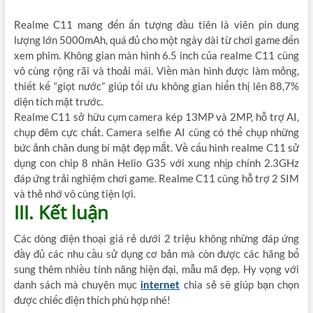
Realme C11 mang đến ấn tượng đầu tiên là viên pin dung
lượng lớn 5000mAh, quá đủ cho một ngày dài từ chơi game đến
xem phim. Không gian màn hình 6.5 inch của realme C11 cũng
vô cùng rộng rãi và thoải mái. Viền màn hình được làm mỏng,
thiết kế “giọt nước” giúp tối ưu không gian hiển thị lên 88,7%
diện tích mặt trước.
Realme C11 sở hữu cụm camera kép 13MP và 2MP, hỗ trợ AI,
chụp đêm cực chất. Camera selfie AI cũng có thể chụp những
bức ảnh chân dung bí mật đẹp mắt. Về cấu hình realme C11 sử
dụng con chip 8 nhân Helio G35 với xung nhịp chính 2.3GHz
đáp ứng trải nghiệm chơi game. Realme C11 cũng hỗ trợ 2 SIM
và thẻ nhớ vô cùng tiện lợi.
III. Kết luận
Các dòng điện thoại giá rẻ dưới 2 triệu không những đáp ứng
đầy đủ các nhu cầu sử dụng cơ bản mà còn được các hãng bổ
sung thêm nhiều tính năng hiện đại, mẫu mã đẹp. Hy vọng với
danh sách mà chuyên mục
internet
chia sẻ sẽ giúp bạn chọn
được chiếc điện thích phù hợp nhé!