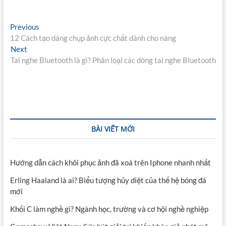
Điều
Previous
Previous
post:
12 Cách tạo dáng chụp ảnh cực chất dành cho nàng
hướng
Next
Next
bài
post:
Tai nghe Bluetooth là gì? Phân loại các dòng tai nghe Bluetooth
viết
BÀI VIẾT MỚI
Hướng dẫn cách khôi phục ảnh đã xoá trên Iphone nhanh nhất
Erling Haaland là ai? Biểu tượng hủy diệt của thế hệ bóng đá
mới
Khối C làm nghề gì? Ngành học, trường và cơ hội nghề nghiệp