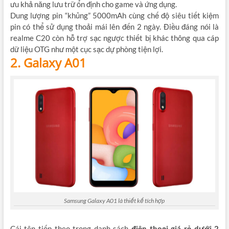
ưu khả năng lưu trữ ổn định cho game và ứng dụng.
Dung lượng pin “khủng” 5000mAh cùng chế độ siêu tiết kiệm
pin có thể sử dụng thoải mái lên đến 2 ngày. Điều đáng nói là
realme C20 còn hỗ trợ sạc ngược thiết bị khác thông qua cáp
dữ liệu OTG như một cục sạc dự phòng tiện lợi.
2. Galaxy A01
Samsung Galaxy A01 là thiết kế tích hợp
Cái tên tiếp theo trong danh sách
điện thoại giá rẻ dưới 2