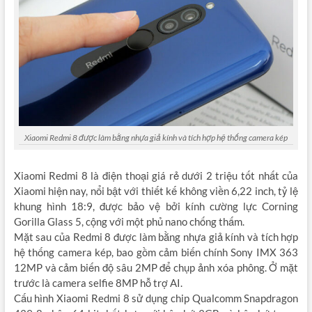
Xiaomi Redmi 8 được làm bằng nhựa giả kính và tích hợp hệ thống camera kép
Xiaomi Redmi 8 là điện thoại giá rẻ dưới 2 triệu tốt nhất của
Xiaomi hiện nay, nổi bật với thiết kế không viền 6,22 inch, tỷ lệ
khung hình 18:9, được bảo vệ bởi kính cường lực Corning
Gorilla Glass 5, cộng với một phủ nano chống thấm.
Mặt sau của Redmi 8 được làm bằng nhựa giả kính và tích hợp
hệ thống camera kép, bao gồm cảm biến chính Sony IMX 363
12MP và cảm biến độ sâu 2MP để chụp ảnh xóa phông. Ở mặt
trước là camera selfie 8MP hỗ trợ AI.
Cấu hình Xiaomi Redmi 8 sử dụng chip Qualcomm Snapdragon