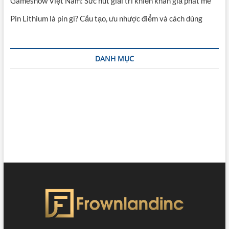
Gameshow Việt Nam: Sức hút giải trí khiến khán giả phát mê
Pin Lithium là pin gì? Cấu tạo, ưu nhược điểm và cách dùng
DANH MỤC
CÔNG NGHỆ
ĐỒ ĂN
GIẢI TRÍ
GIÁO DỤC
HỎI ĐÁP
THỂ THAO
TIN TỨC