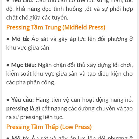
• Yêu cầu:
Cầu thủ cần có thể lực sung mãn, tốc
độ, khả năng đọc tình huống tốt và sự phối hợp
chặt chẽ giữa các tuyến.
Pressing Tầm Trung (Midfield Press)
• Mô tả:
Áp sát và gây áp lực lên đối phương ở
khu vực giữa sân.
• Mục tiêu:
Ngăn chặn đối thủ xây dựng lối chơi,
kiểm soát khu vực giữa sân và tạo điều kiện cho
các pha phản công.
• Yêu cầu:
Hàng tiền vệ cần hoạt động năng nổ,
pressing là gì
cắt ngang các đường chuyền và tạo
ra sự pressing liên tục.
Pressing Tầm Thấp (Low Press)
• Mô tả:
Áp sát và gây áp lực lên đối phương ở