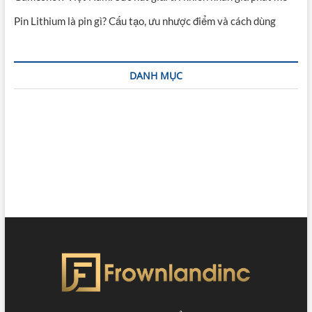
Pin Lithium là pin gì? Cấu tạo, ưu nhược điểm và cách dùng
DANH MỤC
CÔNG NGHỆ
ĐỒ ĂN
GIẢI TRÍ
GIÁO DỤC
HỎI ĐÁP
THỂ THAO
TIN TỨC