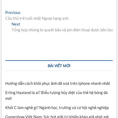
Điều
Previous
Previous
post:
Cầu thủ trẻ tuổi nhất Ngoại hạng anh
hướng
Next
Next
bài
post:
Tổng hợp những bí quyết bảo vệ pin điện thoại được bền lâu
viết
BÀI VIẾT MỚI
Hướng dẫn cách khôi phục ảnh đã xoá trên Iphone nhanh nhất
Erling Haaland là ai? Biểu tượng hủy diệt của thế hệ bóng đá
mới
Khối C làm nghề gì? Ngành học, trường và cơ hội nghề nghiệp
Gameshow Việt Nam: Sức hút giải trí khiến khán giả phát mê