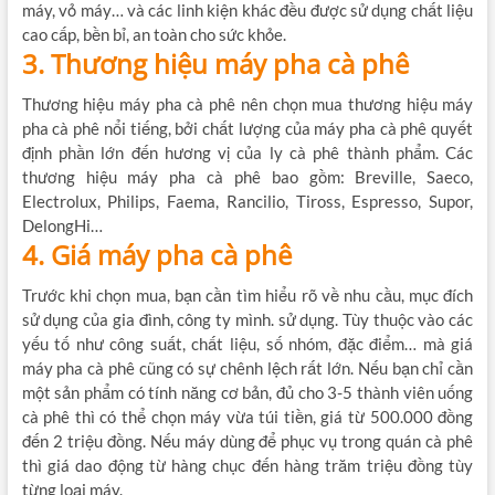
máy, vỏ máy… và các linh kiện khác đều được sử dụng chất liệu
cao cấp, bền bỉ, an toàn cho sức khỏe.
3. Thương hiệu máy pha cà phê
Thương hiệu máy pha cà phê nên chọn mua thương hiệu máy
pha cà phê nổi tiếng, bởi chất lượng của máy pha cà phê quyết
định phần lớn đến hương vị của ly cà phê thành phẩm. Các
thương hiệu máy pha cà phê bao gồm: Breville, Saeco,
Electrolux, Philips, Faema, Rancilio, Tiross, Espresso, Supor,
DelongHi…
4. Giá máy pha cà phê
Trước khi chọn mua, bạn cần tìm hiểu rõ về nhu cầu, mục đích
sử dụng của gia đình, công ty mình. sử dụng. Tùy thuộc vào các
yếu tố như công suất, chất liệu, số nhóm, đặc điểm… mà giá
máy pha cà phê cũng có sự chênh lệch rất lớn. Nếu bạn chỉ cần
một sản phẩm có tính năng cơ bản, đủ cho 3-5 thành viên uống
cà phê thì có thể chọn máy vừa túi tiền, giá từ 500.000 đồng
đến 2 triệu đồng. Nếu máy dùng để phục vụ trong quán cà phê
thì giá dao động từ hàng chục đến hàng trăm triệu đồng tùy
từng loại máy.