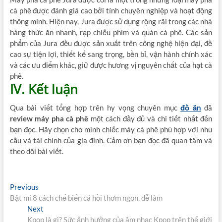
cà phê được đánh giá cao bởi tính chuyên nghiệp và hoạt động
thông minh. Hiện nay, Jura được sử dụng rộng rãi trong các nhà
hàng thức ăn nhanh, rạp chiếu phim và quán cà phê. Các sản
phẩm của Jura đều được sản xuất trên công nghệ hiện đại, đề
cao sự tiện lợi, thiết kế sang trọng, bền bỉ, vận hành chính xác
và các ưu điểm khác, giữ được hương vị nguyên chất của hạt cà
phê.
IV. Kết luận
Qua bài viết tổng hợp trên hy vọng chuyên mục
đồ ăn
đã
review máy pha cà phê
một cách đầy đủ và chi tiết nhất đến
bạn đọc. Hãy chọn cho mình chiếc máy cà phê phù hợp với nhu
cầu và tài chính của gia đình. Cảm ơn bạn đọc đã quan tâm và
theo dõi bài viết.
Điều
Previous
Previous
post:
Bật mí 8 cách chế biến cá hồi thơm ngon, dễ làm
hướng
Next
Next
bài
post:
Kpop là gì? Sức ảnh hưởng của âm nhạc Kpop trên thế giới